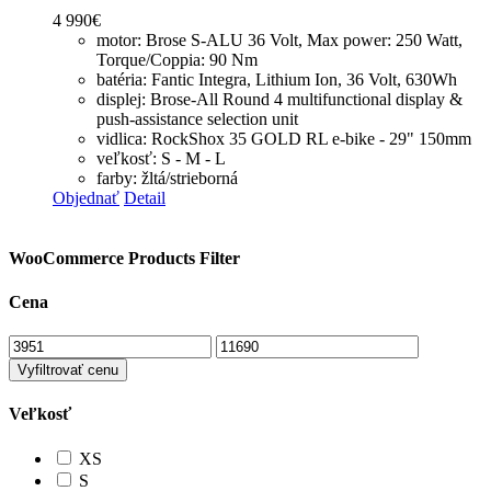
4 990
€
motor: Brose S-ALU 36 Volt, Max power: 250 Watt,
Torque/Coppia: 90 Nm
batéria: Fantic Integra, Lithium Ion, 36 Volt, 630Wh
displej: Brose-All Round 4 multifunctional display &
push-assistance selection unit
vidlica: RockShox 35 GOLD RL e-bike - 29" 150mm
veľkosť: S - M - L
farby: žltá/strieborná
Objednať
Detail
WooCommerce Products Filter
Cena
Vyfiltrovať cenu
Veľkosť
XS
S