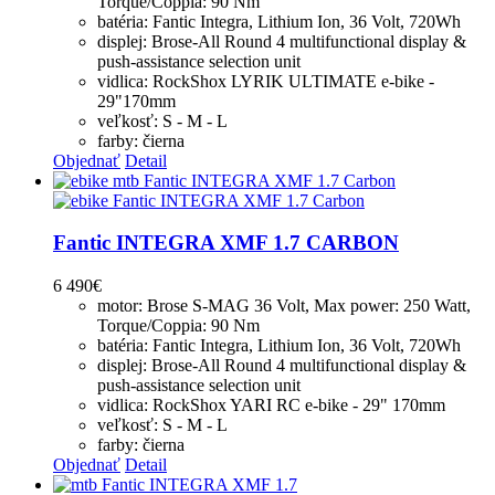
Torque/Coppia: 90 Nm
batéria: Fantic Integra, Lithium Ion, 36 Volt, 720Wh
displej: Brose-All Round 4 multifunctional display &
push-assistance selection unit
vidlica: RockShox LYRIK ULTIMATE e-bike -
29"170mm
veľkosť: S - M - L
farby: čierna
Objednať
Detail
Fantic INTEGRA XMF 1.7 CARBON
6 490
€
motor: Brose S-MAG 36 Volt, Max power: 250 Watt,
Torque/Coppia: 90 Nm
batéria: Fantic Integra, Lithium Ion, 36 Volt, 720Wh
displej: Brose-All Round 4 multifunctional display &
push-assistance selection unit
vidlica: RockShox YARI RC e-bike - 29" 170mm
veľkosť: S - M - L
farby: čierna
Objednať
Detail