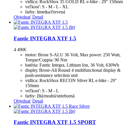
vidlica: RockShox 35 GOLD RL e-bike - 29" 150mm
veľkosť: S - M - L - XL
farby: limetka/červená
Objednať
Detail
Fantic INTEGRA XTF 1.5
4 490
€
motor: Brose S-ALU 36 Volt, Max power: 250 Watt,
Torque/Coppia: 90 Nm
batéria: Fantic Integra, Lithium Ion, 36 Volt, 630Wh
displej: Brose-All Round 4 multifunctional display &
push-assistance selection unit
vidlica: RockShox RECON Silver RL e-bike - 29"
150mm
veľkosť: S - M - L
farby: žltá/modrá/strieborná
Objednať
Detail
Fantic INTEGRA XTF 1.5 SPORT