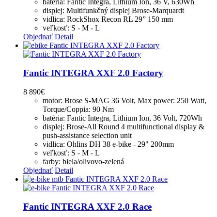
batéria: Fantic Integra, Lithium Ion, 36 V, 630Wh
displej: Multifunkčný displej Brose-Marquardt
vidlica: RockShox Recon RL 29” 150 mm
veľkosť: S - M - L
Objednať
Detail
Fantic INTEGRA XXF 2.0 Factory
8 890
€
motor: Brose S-MAG 36 Volt, Max power: 250 Watt,
Torque/Coppia: 90 Nm
batéria: Fantic Integra, Lithium Ion, 36 Volt, 720Wh
displej: Brose-All Round 4 multifunctional display &
push-assistance selection unit
vidlica: Ohlins DH 38 e-bike - 29" 200mm
veľkosť: S - M - L
farby: biela/olivovo-zelená
Objednať
Detail
Fantic INTEGRA XXF 2.0 Race