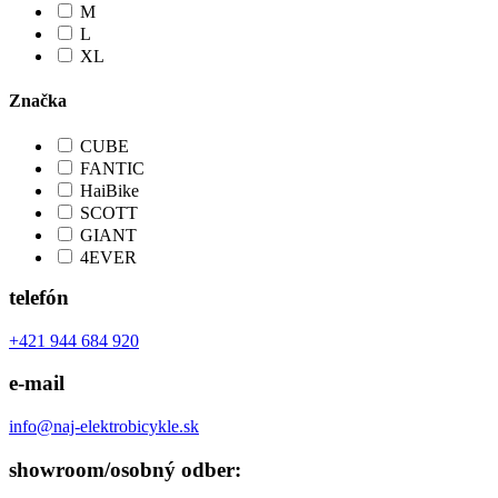
M
L
XL
Značka
CUBE
FANTIC
HaiBike
SCOTT
GIANT
4EVER
telefón
+421 944 684 920
e-mail
info@naj-elektrobicykle.sk
showroom/osobný odber: