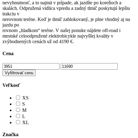
nevyhnutnosť, a to najmä v prípade, ak jazdíte po koreňoch a
skalách. Odpružená vidlica vpredu a zadný tlmič poskytujú lepšiu
trakciu v
nerovnom teréne. Keď je tlmič zablokovaný, je plne vhodný aj na
jazdu po
rovnom „hladkom“ teréne. V našej ponuke nájdete off-road i
mestské celoodpružené elektrobicykle najvyššej kvality v
zvýhodnených cenách už od 4190 €.
Cena
Vyfiltrovať cenu
Veľkosť
XS
S
M
L
XL
Značka