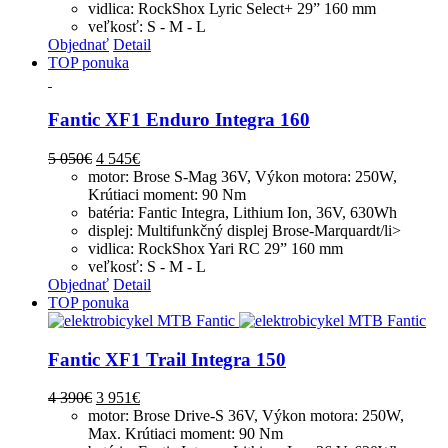
vidlica: RockShox Lyric Select+ 29” 160 mm
veľkosť: S - M - L
Objednať
Detail
TOP ponuka
Fantic XF1 Enduro Integra 160
5 050
€
4 545
€
motor: Brose S-Mag 36V, Výkon motora: 250W,
Krútiaci moment: 90 Nm
batéria: Fantic Integra, Lithium Ion, 36V, 630Wh
displej: Multifunkčný displej Brose-Marquardt/li>
vidlica: RockShox Yari RC 29” 160 mm
veľkosť: S - M - L
Objednať
Detail
TOP ponuka
Fantic XF1 Trail Integra 150
4 390
€
3 951
€
motor: Brose Drive-S 36V, Výkon motora: 250W,
Max. Krútiaci moment: 90 Nm