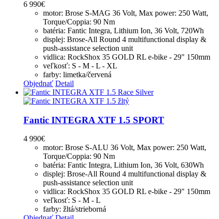
6 990
€
motor: Brose S-MAG 36 Volt, Max power: 250 Watt,
Torque/Coppia: 90 Nm
batéria: Fantic Integra, Lithium Ion, 36 Volt, 720Wh
displej: Brose-All Round 4 multifunctional display &
push-assistance selection unit
vidlica: RockShox 35 GOLD RL e-bike - 29" 150mm
veľkosť: S - M - L - XL
farby: limetka/červená
Objednať
Detail
Fantic INTEGRA XTF 1.5 SPORT
4 990
€
motor: Brose S-ALU 36 Volt, Max power: 250 Watt,
Torque/Coppia: 90 Nm
batéria: Fantic Integra, Lithium Ion, 36 Volt, 630Wh
displej: Brose-All Round 4 multifunctional display &
push-assistance selection unit
vidlica: RockShox 35 GOLD RL e-bike - 29" 150mm
veľkosť: S - M - L
farby: žltá/strieborná
Objednať
Detail