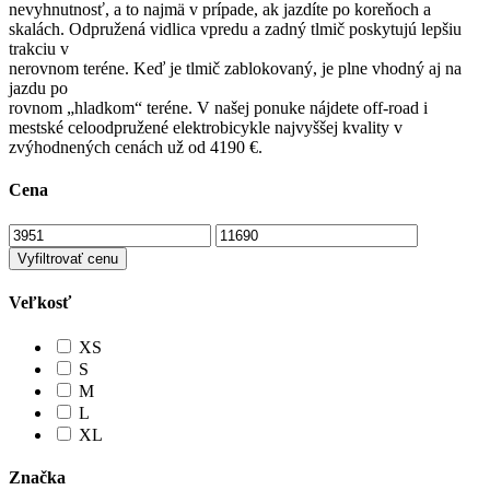
nevyhnutnosť, a to najmä v prípade, ak jazdíte po koreňoch a
skalách. Odpružená vidlica vpredu a zadný tlmič poskytujú lepšiu
trakciu v
nerovnom teréne. Keď je tlmič zablokovaný, je plne vhodný aj na
jazdu po
rovnom „hladkom“ teréne. V našej ponuke nájdete off-road i
mestské celoodpružené elektrobicykle najvyššej kvality v
zvýhodnených cenách už od 4190 €.
Cena
Vyfiltrovať cenu
Veľkosť
XS
S
M
L
XL
Značka