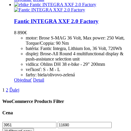
Fantic INTEGRA XXF 2.0 Factory
8 890
€
motor: Brose S-MAG 36 Volt, Max power: 250 Watt,
Torque/Coppia: 90 Nm
batéria: Fantic Integra, Lithium Ion, 36 Volt, 720Wh
displej: Brose-All Round 4 multifunctional display &
push-assistance selection unit
vidlica: Ohlins DH 38 e-bike - 29" 200mm
veľkosť: S - M - L
farby: biela/olivovo-zelená
Objednať
Detail
1
2
Ďalej
WooCommerce Products Filter
Cena