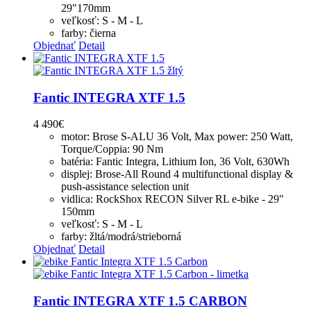
29"170mm
veľkosť: S - M - L
farby: čierna
Objednať
Detail
Fantic INTEGRA XTF 1.5
4 490
€
motor: Brose S-ALU 36 Volt, Max power: 250 Watt,
Torque/Coppia: 90 Nm
batéria: Fantic Integra, Lithium Ion, 36 Volt, 630Wh
displej: Brose-All Round 4 multifunctional display &
push-assistance selection unit
vidlica: RockShox RECON Silver RL e-bike - 29"
150mm
veľkosť: S - M - L
farby: žltá/modrá/strieborná
Objednať
Detail
Fantic INTEGRA XTF 1.5 CARBON