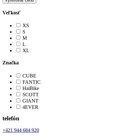
Vyfiltrovať cenu
Veľkosť
XS
S
M
L
XL
Značka
CUBE
FANTIC
HaiBike
SCOTT
GIANT
4EVER
telefón
+421 944 684 920