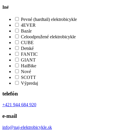
Iné
Pevné (hardtail) elektrobicykle
4EVER
Bazár
Celoodpružené elektrobicykle
CUBE
Detské
FANTIC
GIANT
HaiBike
Nové
SCOTT
Výpredaj
telefón
+421 944 684 920
e-mail
info@naj-elektrobicykle.sk