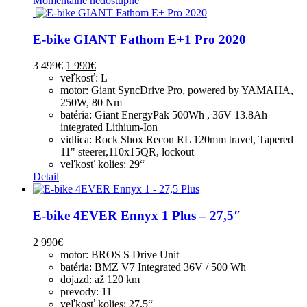
Momentálne nedostupné
E-bike GIANT Fathom E+1 Pro 2020
3 499
€
1 990
€
veľkosť: L
motor: Giant SyncDrive Pro, powered by YAMAHA,
250W, 80 Nm
batéria: Giant EnergyPak 500Wh , 36V 13.8Ah
integrated Lithium-Ion
vidlica: Rock Shox Recon RL 120mm travel, Tapered
11" steerer,110x15QR, lockout
veľkosť kolies: 29“
Detail
E-bike 4EVER Ennyx 1 Plus – 27,5″
2 990
€
motor: BROS S Drive Unit
batéria: BMZ V7 Integrated 36V / 500 Wh
dojazd: až 120 km
prevody: 11
veľkosť kolies: 27,5“