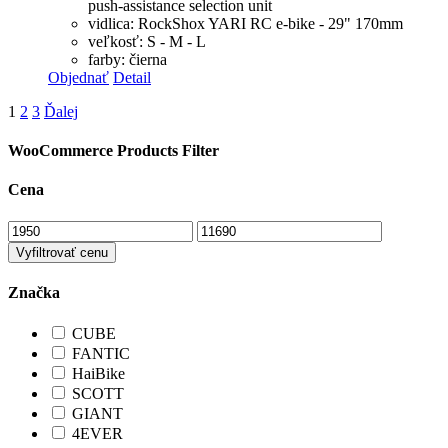
push-assistance selection unit
vidlica: RockShox YARI RC e-bike - 29" 170mm
veľkosť: S - M - L
farby: čierna
Objednať
Detail
1
2
3
Ďalej
WooCommerce Products Filter
Cena
Vyfiltrovať cenu
Značka
CUBE
FANTIC
HaiBike
SCOTT
GIANT
4EVER