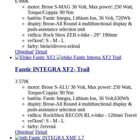
6 990
€
motor: Brose S-MAG 36 Volt, Max power: 250 Watt,
Torque/Coppia: 90 Nm
batéria: Fantic Integra, Lithium Ion, 36 Volt, 720Wh
displej: Brose-All Round 4 multifunctional display &
push-assistance selection unit
vidlica: Rock Shox ZEB e-bike - 29" 190mm
veľkosť: S - M - L
farby: biela/olivovo-zelená
Objednať
Detail
Fantic INTEGRA XF2- Trail
3 570
€
motor: Brose S-ALU 36 Volt, Max power: 250 Watt,
Torque/Coppia: 90 Nm
batéria: Fantic Integra, Lithium Ion, 36 Volt,630Wh
displej: Brose-All Round 4 multifunctional display &
push-assistance selection unit
vidlica: RockShox RECON RL e-bike - 120mm Travel
veľkosť: S - M - L
farby: červená
Objednať
Detail