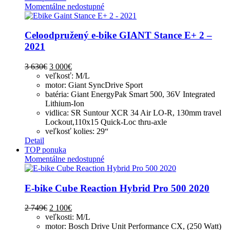
Momentálne nedostupné
Celoodpružený e-bike GIANT Stance E+ 2 –
2021
3 630
€
3 000
€
veľkosť: M/L
motor: Giant SyncDrive Sport
batéria: Giant EnergyPak Smart 500, 36V Integrated
Lithium-Ion
vidlica: SR Suntour XCR 34 Air LO-R, 130mm travel
Lockout,110x15 Quick-Loc thru-axle
veľkosť kolies: 29“
Detail
TOP ponuka
Momentálne nedostupné
E-bike Cube Reaction Hybrid Pro 500 2020
2 749
€
2 100
€
veľkosti: M/L
motor: Bosch Drive Unit Performance CX, (250 Watt)