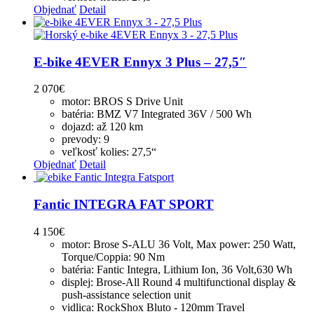
Objednať
Detail
E-bike 4EVER Ennyx 3 Plus – 27,5″
2 070
€
motor: BROS S Drive Unit
batéria: BMZ V7 Integrated 36V / 500 Wh
dojazd: až 120 km
prevody: 9
veľkosť kolies: 27,5“
Objednať
Detail
Fantic INTEGRA FAT SPORT
4 150
€
motor: Brose S-ALU 36 Volt, Max power: 250 Watt,
Torque/Coppia: 90 Nm
batéria: Fantic Integra, Lithium Ion, 36 Volt,630 Wh
displej: Brose-All Round 4 multifunctional display &
push-assistance selection unit
vidlica: RockShox Bluto - 120mm Travel